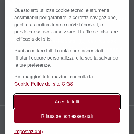
Questo sito utilizza cookie tecnici e strumenti
assimilabili per garantire la corretta navigazione,
CIGS - Centro Interdipartimentale Grandi Strumenti
gestire autenticazione e servizi riservati, e -
Università di Modena e Reggio Emilia
previo consenso - analizzare il traffico e misurare
l'efficacia del sito.
Via Campi 213/A, 41125 Modena -
Tel.
059 2055228
Partita
IVA
: 00427620364 - PEC:
cigs@pec.unimore.it
Puoi accettare tutti i cookie non essenziali,
rifiutarli oppure personalizzare la scelta salvando
le tue preferenze.
Ricerca Scientifica
I.L.O.
Per maggiori informazioni consulta la
Cookie Policy del sito CIGS
.
Dipartimenti
Centri
Accetta tutti
Facebook
Instagram
LinkedIn
YouTube
Email
Rifiuta se non essenziali
Impostazioni