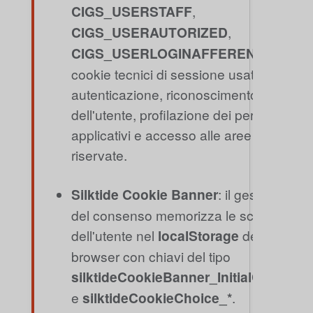
CIGS_USERSTAFF
,
CIGS_USERAUTORIZED
,
CIGS_USERLOGINAFFERENTE
:
cookie tecnici di sessione usati per
autenticazione, riconoscimento
dell'utente, profilazione dei permessi
applicativi e accesso alle aree
riservate.
Silktide Cookie Banner
: il gestore
del consenso memorizza le scelte
dell'utente nel
localStorage
del
browser con chiavi del tipo
silktideCookieBanner_InitialChoice
e
silktideCookieChoice_*
.