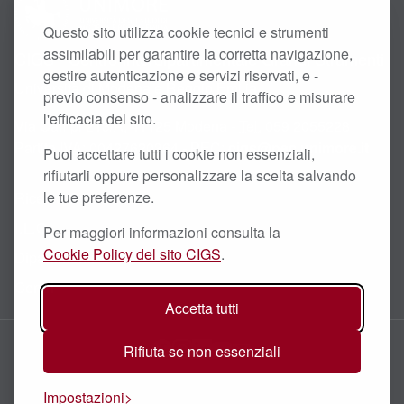
Questo sito utilizza cookie tecnici e strumenti
assimilabili per garantire la corretta navigazione,
CIGS - Centro Interdipartimentale Grandi Strumenti
gestire autenticazione e servizi riservati, e -
Università di Modena e Reggio Emilia
previo consenso - analizzare il traffico e misurare
l'efficacia del sito.
Via Campi 213/A, 41125 Modena -
Tel.
059 2055228
Partita
IVA
: 00427620364 - PEC:
cigs@pec.unimore.it
Puoi accettare tutti i cookie non essenziali,
rifiutarli oppure personalizzare la scelta salvando
Ricerca Scientifica
le tue preferenze.
I.L.O.
Per maggiori informazioni consulta la
Cookie Policy del sito CIGS
.
Dipartimenti
Centri
Accetta tutti
Facebook
Instagram
LinkedIn
YouTube
Email
Rifiuta se non essenziali
Impostazioni