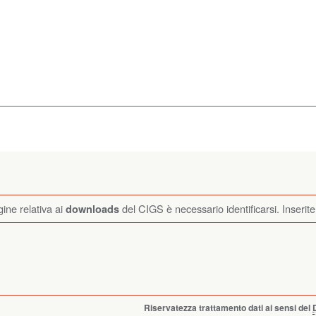
ine relativa ai
del CIGS è necessario identificarsi
. Inserit
downloads
Riservatezza trattamento dati ai sensi del