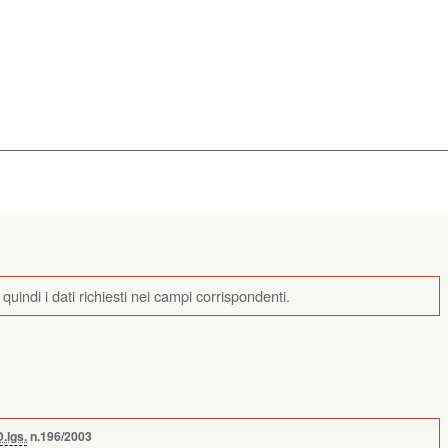
e quindi i dati richiesti nei campi corrispondenti.
D.lgs.
n.196/2003