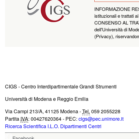
INFORMAZIONE RESA A
istituzionali e trattati
CONSENSO AL TRATTAME
dell'Università di Mod
(
Privacy
), riservando
CIGS - Centro Interdipartimentale Grandi Strumenti
Università di Modena e Reggio Emilia
Via Campi 213/A, 41125 Modena -
Tel.
059 2055228
Partita
IVA
: 00427620364 - PEC:
cigs@pec.unimore.it
Ricerca Scientifica
I.L.O.
Dipartimenti
Centri
Facebook