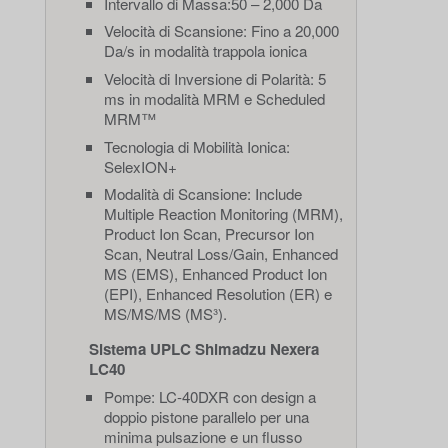
Intervallo di Massa:50 – 2,000 Da
Velocità di Scansione: Fino a 20,000
Da/s in modalità trappola ionica
Velocità di Inversione di Polarità: 5
ms in modalità MRM e Scheduled
MRM™
Tecnologia di Mobilità Ionica:
SelexION+
Modalità di Scansione: Include
Multiple Reaction Monitoring (MRM),
Product Ion Scan, Precursor Ion
Scan, Neutral Loss/Gain, Enhanced
MS (EMS), Enhanced Product Ion
(EPI), Enhanced Resolution (ER) e
MS/MS/MS (MS³).
Sistema UPLC Shimadzu Nexera
LC40
Pompe: LC-40DXR con design a
doppio pistone parallelo per una
minima pulsazione e un flusso