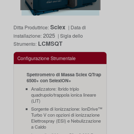
Sciex
Ditta Produttrice:
| Data di
2025
installazione:
| Sigla dello
LCMSQT
Strumento:
Configurazione Strumentale
Spettrometro di Massa Sciex QTrap
6500+ con SelexION+
Analizzatore: Ibrido triplo
quadrupolo/trappola ionica lineare
(LIT)
Sorgente di Ionizzazione: IonDrive™
Turbo V con opzioni di ionizzazione
Elettrospray (ESI) e Nebulizzazione
a Caldo