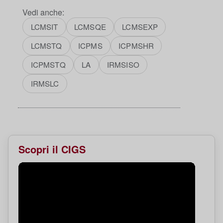
Vedi anche:
LCMSIT
LCMSQE
LCMSEXP
LCMSTQ
ICPMS
ICPMSHR
ICPMSTQ
LA
IRMSISO
IRMSLC
Scopri il CIGS