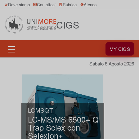
Dove siamo
Contattaci
Rubrica
Ateneo
CIGS
MY CIGS
Sabato 8 Agosto 2026
LCMSQT
LC-MS/MS 6500+ Q
Trap Sciex con
SelexIon+