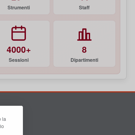
Strumenti
Staff
4000+
8
Sessioni
Dipartimenti
e la
io