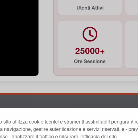
Utenti Attivi
25000+
Ore Sessione
Ricerca Scientifica
I.L.O.
 sito utilizza cookie tecnici e strumenti assimilabili per garantir
trumenti
ta navigazione, gestire autenticazione e servizi riservati, e - prev
Dipartimenti
so - analizzare il traffico e misurare l'efficacia del sito.