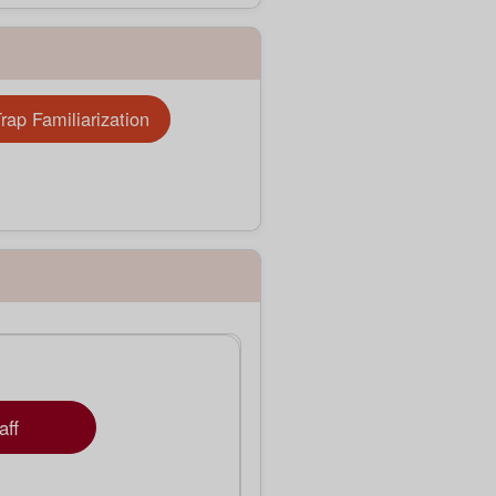
rap Familiarization
aff