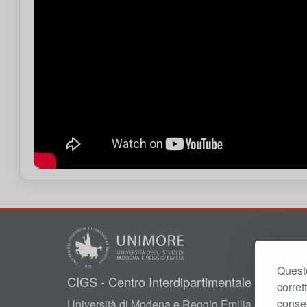
Questo
CIGS - Centro Interdipartimentale Grandi S
corret
consen
Università di Modena e Reggio Emilia