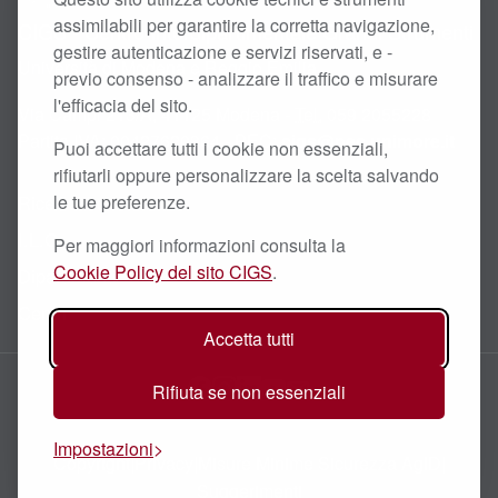
assimilabili per garantire la corretta navigazione,
CIGS - Centro Interdipartimentale Grandi Strumenti
gestire autenticazione e servizi riservati, e -
Università di Modena e Reggio Emilia
previo consenso - analizzare il traffico e misurare
l'efficacia del sito.
Via Campi 213/A, 41125 Modena -
Tel.
059 2055228
Partita
IVA
: 00427620364 - PEC:
cigs@pec.unimore.it
Puoi accettare tutti i cookie non essenziali,
rifiutarli oppure personalizzare la scelta salvando
Ricerca Scientifica
le tue preferenze.
I.L.O.
Per maggiori informazioni consulta la
Cookie Policy del sito CIGS
.
Dipartimenti
Centri
Accetta tutti
Facebook
Instagram
LinkedIn
YouTube
Email
Rifiuta se non essenziali
Impostazioni
Copyright
|
Privacy
|
Misure Minime Sicurezza AgID
|
Suggerimenti