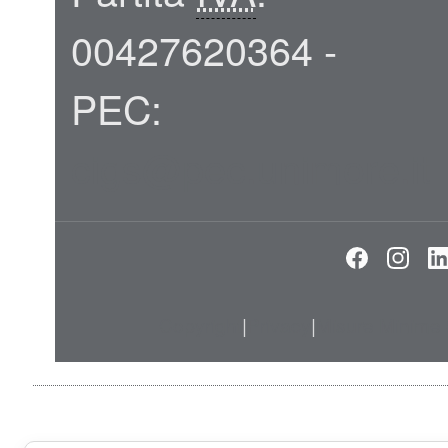
00427620364 -
PEC:
cigs@pec.unimore.it
Faceboo
Inst
Copyright
|
Privacy
|
Misure Minime