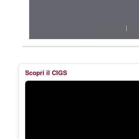
Copyright
|
Priv
Scopri il CIGS