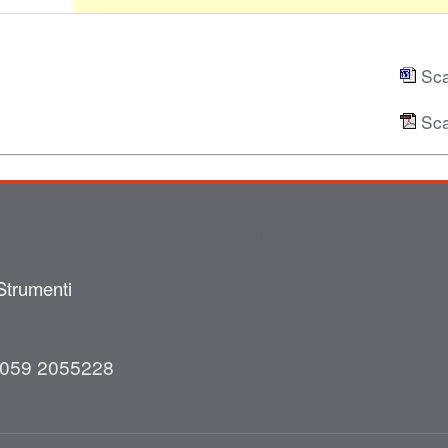
Sca
Sca
Ricerca Scientifica
I.L.O.
Strumenti
Dipartimenti
Centri
059 2055228
pec.unimore.it