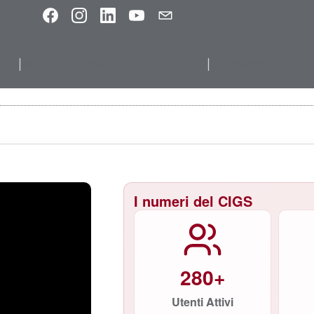
Facebook
Instagram
LinkedIn
YouTube
Email
acy
|
Misure Minime Sicurezza AgID
|
Suggerimenti
I numeri del CIGS
280+
Utenti Attivi