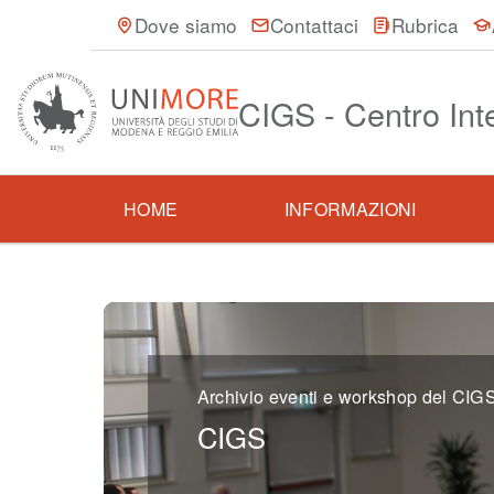
Dove siamo
Contattaci
Rubrica
CIGS - Centro Int
HOME
INFORMAZIONI
Archivio eventi e workshop del CIG
CIGS