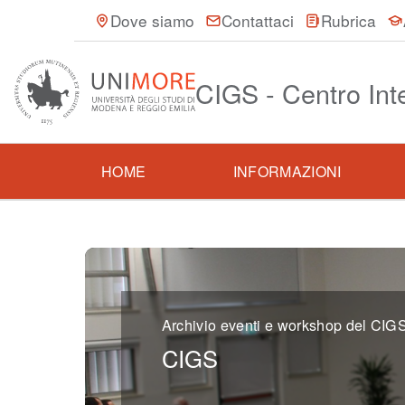
Dove siamo
Contattaci
Rubrica
CIGS - Centro Int
HOME
INFORMAZIONI
Archivio eventi e workshop del CIG
CIGS